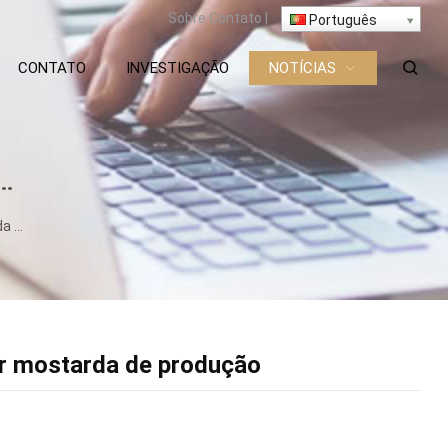
Sobre
Contato
|
Português
CONTATO
INVESTIGAÇÃO
NOTÍCIAS
ção
ar mostarda de produção
s