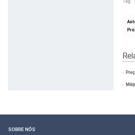
Tag:
Ant
Pró
Rel
Preç
Máqu
SOBRE NÓS