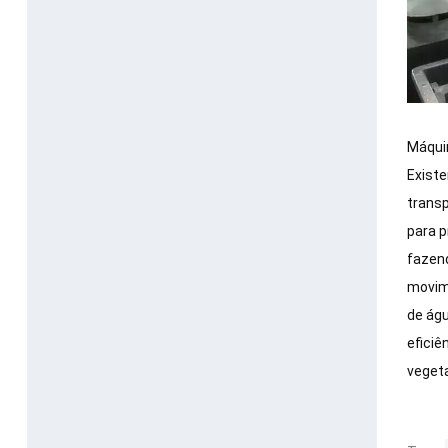
Máquin
Existe
transp
para p
fazend
movime
de águ
eficiê
vegeta