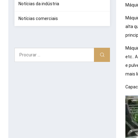
Notícias da indústria
Máquin
Máquin
Notícias comerciais
alta q
princi
Máquin
etc.. 
e pulv
mais l
Capaci