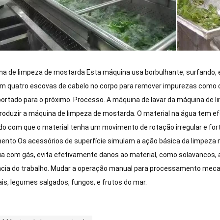
a de limpeza de mostarda Esta máquina usa borbulhante, surfando, esc
m quatro escovas de cabelo no corpo para remover impurezas como ca
ortado para o próximo. Processo. A máquina de lavar da máquina de 
roduzir a máquina de limpeza de mostarda. O material na água tem efe
o com que o material tenha um movimento de rotação irregular e fort
nto Os acessórios de superfície simulam a ação básica da limpeza 
a com gás, evita efetivamente danos ao material, como solavancos, a
ncia do trabalho. Mudar a operação manual para processamento mecan
is, legumes salgados, fungos, e frutos do mar.