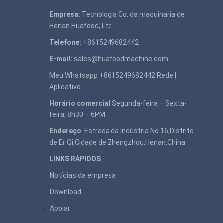
Empresa:
Tecnologia Co. da maquinaria de
Henan Huafood, Ltd
Telefone:
+8615249682442
E-mail:
sales@huafoodmachine.com
Meu Whatsapp +8615249682442
Rede
|
Aplicativo
Horário comercial:
Segunda-feira – Sexta-
feira, 8h30 – 6PM
Endereço
: Estrada da Indústria No.16,Distrito
de Er Qi,Cidade de Zhengzhou,Henan,China.
LINKS RÁPIDOS
Notícias da empresa
Download
Apoiar