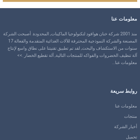
معلومات عنا
منذ 2001 شركة خنان هوافود لتكنولوجيا الماكينات, المحدودة. أصبحت الشركة
المصنعة والشركة النموذجية المحترفة للآلات الغذائية المتقدمة والفعالة 17
سنوات من الاستكشاف والبحث, لقد تم تطبيق تقنيتنا على نطاق واسع لإنتاج
آلة تنظيف الخضروات والفواكه للمنتجات التالية, آلة تقطيع الخضار .>>
معلومات عنا
…
روابط سريعة
معلومات عنا
منتجات
أخبار الشركة
تحميل