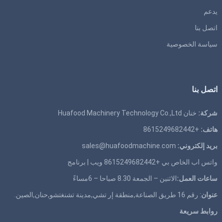
يدعم
اتصل بنا
سياسة الخصوصية
اتصل بنا
شركة:
خنان Huafood Machinery Technology Co.,Ltd
هاتف:
+8615249682442
بريد إلكتروني:
sales@huafoodmachine.com
واتس اب الخاص بي +8615249682442
ويب
|
برنامج
ساعات العمل:
الاثنين – الجمعة 8.30 صباحا – 6مساءً
عنوان
: رقم 16 طريق الصناعة,منطقة إر تشي,مدينة تشنغتشو,حنان,الصين.
روابط سريعة