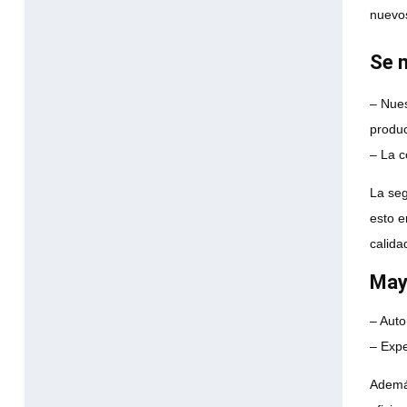
nuevos
Se m
– Nue
produc
– La c
La seg
esto e
calida
Mayo
– Auto
– Expe
Además