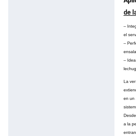
Apli
de l
– Inte
el ser
– Perf
ensal
– Idea
lechug
La ver
extien
en un 
sistem
Desde 
a la p
entran