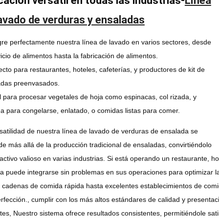
cación versátil en todas las industrias-
Línea
avado de verduras y ensaladas
gre perfectamente nuestra línea de lavado en varios sectores, desde
vicio de alimentos hasta la fabricación de alimentos.
ecto para restaurantes, hoteles, cafeterías, y productores de kit de
adas preenvasados.
l para procesar vegetales de hoja como espinacas, col rizada, y
a para congelarse, enlatado, o comidas listas para comer.
satilidad de nuestra línea de lavado de verduras de ensalada se
de más allá de la producción tradicional de ensaladas, convirtiéndolo
activo valioso en varias industrias. Si está operando un restaurante, hot
a puede integrarse sin problemas en sus operaciones para optimizar la
cadenas de comida rápida hasta excelentes establecimientos de com
erfección., cumplir con los más altos estándares de calidad y present
tes, Nuestro sistema ofrece resultados consistentes, permitiéndole sa