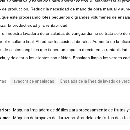
ncia significativa y beneficios para ahorrar costos. Al automatizar el pr
o de producción, Reducir la necesidad de mano de obra manual y aume
 que esté procesando lotes pequeños o grandes volúmenes de ensalad
zar la productividad y la rentabilidad.
ir en nuestra lavadora de ensaladas de vanguardia no se trata solo de 
r el resultado final. Al reducir los costos laborales, Aumento de la efi
s de costos tangibles que tienen un impacto directo en la rentabilidad
ncia, y deleitar a los clientes con nítidos, Ensalada limpia los verdes ca
tas:
lavadora de ensaladas
Ensalada de la línea de lavado de ver
erior:
Máquina limpiadora de dátiles para procesamiento de frutas y
ximo:
Máquina de limpieza de duraznos: Arandelas de frutas de alta c