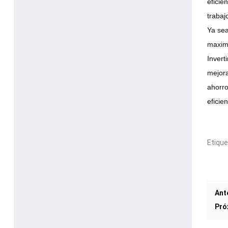
eficie
trabaj
Ya sea
maximi
Invert
mejora
ahorro
eficie
Etique
Ant
Pró