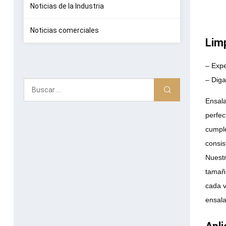
Noticias de la Industria
Noticias comerciales
Limp
– Expe
– Diga
Ensala
perfec
cumple
consis
Nuestr
tamaño
cada v
ensala