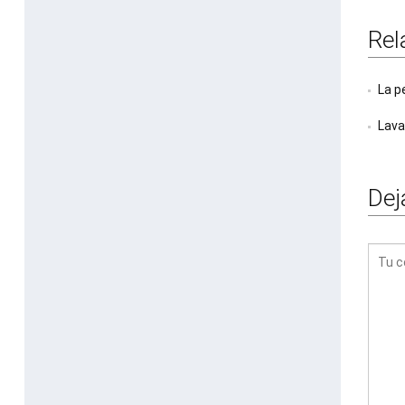
Rel
La p
Lava
Dej