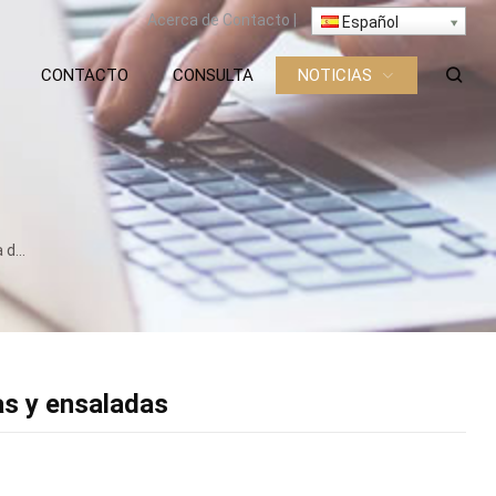
Acerca de
Contacto
|
Español
CONTACTO
CONSULTA
NOTICIAS
aladas
as y ensaladas