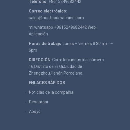
Teléfono:
+8615249682442
Correo electrónico:
sales@huafoodmachine.com
mi whatsapp +8615249682442
Web
|
Aplicación
Horas de trabajo:
Lunes – viernes 8.30 a.m. –
6pm
DIRECCIÓN
: Carretera industrial número
16,Distrito de Er Qi,Ciudad de
Zhengzhou,Henán,Porcelana.
ENLACES RÁPIDOS
Noticias de la compañía
Descargar
Apoyo