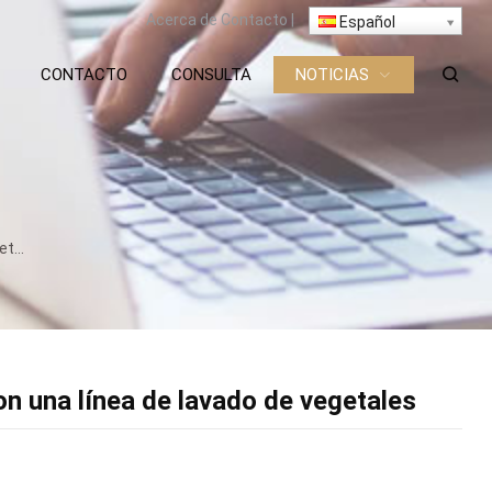
Acerca de
Contacto
|
Español
CONTACTO
CONSULTA
NOTICIAS
getales
n una línea de lavado de vegetales