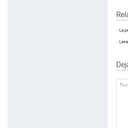
Rel
La p
Lava
Dej