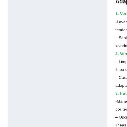
Adap
1. Ve
-Lavad
tended
– Sani
lavado
2. Ver
– Limp
línea 
– Cara
adapta
3. fru
-Manej
por te
– Opci
líneas