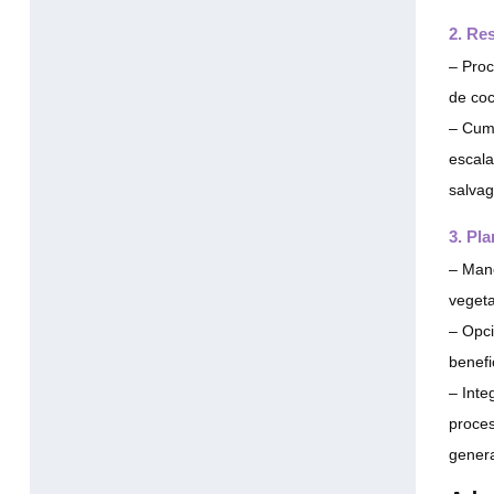
2. Re
– Proc
de coc
– Cump
escala
salvag
3. Pl
– Mane
vegeta
– Opci
benefi
– Inte
proces
genera