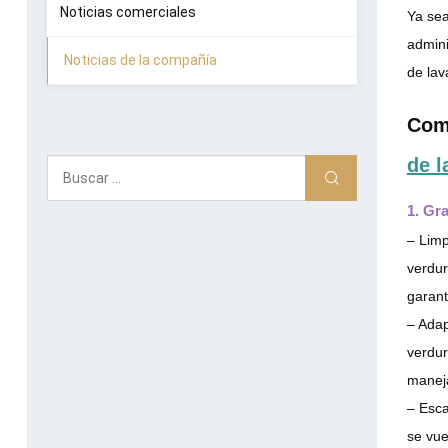
Noticias comerciales
Ya sea
admini
Noticias de la compañía
de lav
Com
de l
1. Gr
– Limp
verdur
garant
– Adap
verdur
maneja
– Esca
se vue