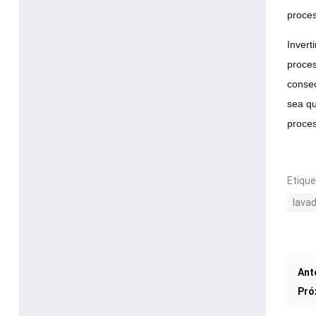
proces
Invert
proces
consec
sea qu
proces
Etique
lava
Ant
Pró