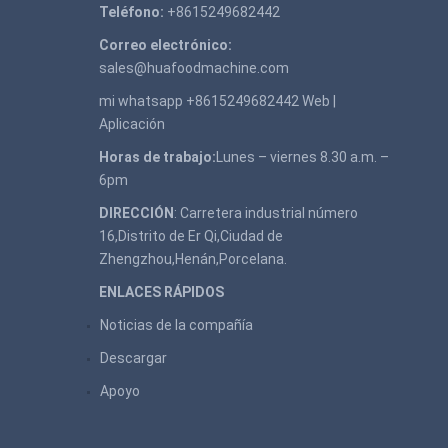
Teléfono:
+8615249682442
Correo electrónico:
sales@huafoodmachine.com
mi whatsapp +8615249682442
Web
|
Aplicación
Horas de trabajo:
Lunes – viernes 8.30 a.m. –
6pm
DIRECCIÓN
: Carretera industrial número
16,Distrito de Er Qi,Ciudad de
Zhengzhou,Henán,Porcelana.
ENLACES RÁPIDOS
Noticias de la compañía
Descargar
Apoyo