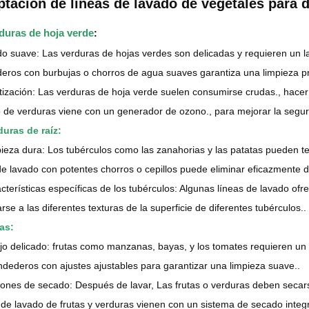
tación de líneas de lavado de vegetales para 
rduras de hoja verde
:
o suave: Las verduras de hojas verdes son delicadas y requieren un l
eros con burbujas o chorros de agua suaves garantiza una limpieza p
tización: Las verduras de hoja verde suelen consumirse crudas., hacer 
 de verduras viene con un generador de ozono., para mejorar la segur
duras de raíz:
ieza dura: Los tubérculos como las zanahorias y las patatas pueden te
de lavado con potentes chorros o cepillos puede eliminar eficazmente 
cterísticas específicas de los tubérculos: Algunas líneas de lavado of
rse a las diferentes texturas de la superficie de diferentes tubérculos..
tas:
o delicado: frutas como manzanas, bayas, y los tomates requieren un
ndederos con ajustes ajustables para garantizar una limpieza suave..
ones de secado: Después de lavar, Las frutas o verduras deben secar
 de lavado de frutas y verduras vienen con un sistema de secado integr