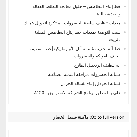
خط إنتاج البطاطس – حلول معالجة البطاطا الفعالة
والصديقة للبيئة
معدات تنظيف سلطة الخضروات المبتكرة لتحويل عملك
سبب التوصية بمعدات خط إنتاج البطاطس المقلية
بالزيت
خط آلة تجفيف غسالة أبل الأوتوماتيكية|خط التنظيف
الجاف للفواكه والخضروات
آلة تنظيف الزنجبيل الطازج
غسالة الخضروات مرافقة التنمية الصناعية
غسالة الخردل, إنتاج غسالة الخردل
علي بابا تطلق برنامج الشراكة الاستراتيجية A100
Go to full version
:
ماكينة غسيل الخضار