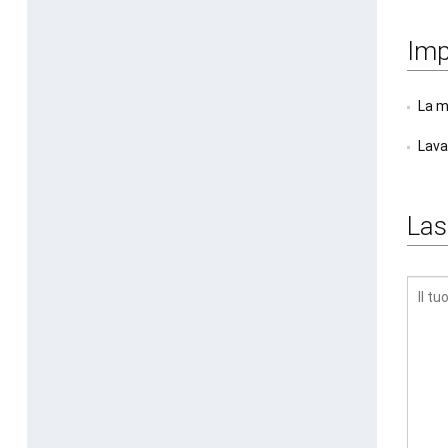
Imp
La ma
Lava
Las