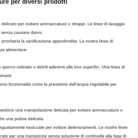
ure per diversi prodotti
 delicato per evitare ammaccature o strappi. Le linee di lavaggio
ta senza causare danni.
ioritaria la sanificazione approfondita. La nostra linea di
zza alimentare.
porco ostinato o detriti aderenti alle loro superfici. Una linea di
inanti.
frono funzionalità come la pressione dell'acqua regolabile per
richiedono una manipolazione delicata per evitare ammaccature o
ire una pulizia delicata.
deguatamente essiccate per evitare deterioramenti. Le nostre linee
rato per una transizione senza soluzione di continuità alla fase di