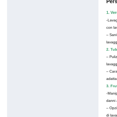
Pers
1. Ver
-Lavag
con la
– Sani
lavagg
2. Tub
– Puli
lavagg
– Cara
adattar
3. Fru
-Manip
danni 
– Opzi
di lav