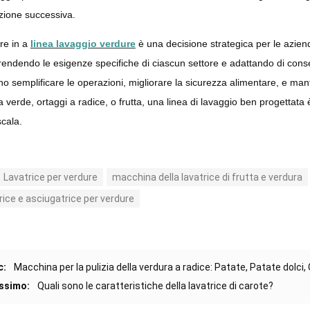
zione successiva.
ire in a
linea lavaggio verdure
è una decisione strategica per le aziende
ndendo le esigenze specifiche di ciascun settore e adattando di consegu
o semplificare le operazioni, migliorare la sicurezza alimentare, e mant
ia verde, ortaggi a radice, o frutta, una linea di lavaggio ben progettata 
scala.
Lavatrice per verdure
macchina della lavatrice di frutta e verdura
rice e asciugatrice per verdure
c:
Macchina per la pulizia della verdura a radice: Patate, Patate dolci,
ssimo:
Quali sono le caratteristiche della lavatrice di carote?