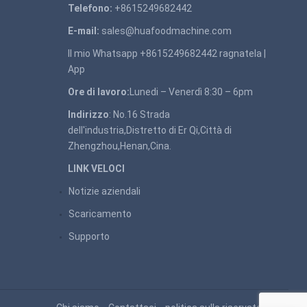
Telefono:
+8615249682442
E-mail:
sales@huafoodmachine.com
Il mio Whatsapp +8615249682442
ragnatela
|
App
Ore di lavoro:
Lunedi – Venerdì 8:30 – 6pm
Indirizzo
: No.16 Strada
dell'industria,Distretto di Er Qi,Città di
Zhengzhou,Henan,Cina.
LINK VELOCI
Notizie aziendali
Scaricamento
Supporto