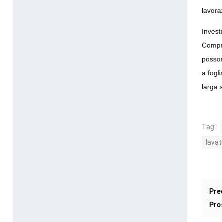
lavora
Invest
Compre
posson
a fogl
larga 
Tag:
lavat
Pre
Pro