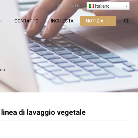
Di
Contatto
|
Italiano
CONTATTO
INCHIESTA
NOTIZIA
getale
linea di lavaggio vegetale