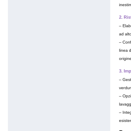
inesti
2. Ris
– Elab
ad alt
– Conf
linea 
origin
3. Imp
– Gest
verdur
– Opzi
lavagg
– Inte
esiste