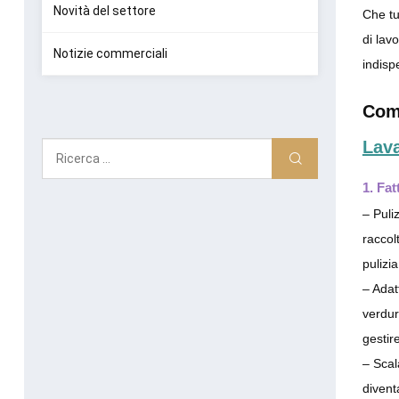
Novità del settore
Che tu
di lav
Notizie commerciali
indisp
Comp
Lav
1. Fat
– Puli
raccol
pulizi
– Adat
verdur
gestire
– Scal
divent