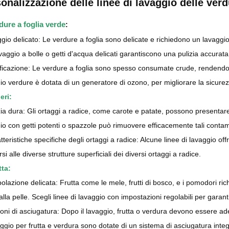
onalizzazione delle linee di lavaggio delle verd
dure a foglia verde
:
gio delicato: Le verdure a foglia sono delicate e richiedono un lavaggio
vaggio a bolle o getti d'acqua delicati garantiscono una pulizia accura
ficazione: Le verdure a foglia sono spesso consumate crude, rendendo pr
io verdure è dotata di un generatore di ozono, per migliorare la sicure
eri:
zia dura: Gli ortaggi a radice, come carote e patate, possono presentare s
io con getti potenti o spazzole può rimuovere efficacemente tali contam
tteristiche specifiche degli ortaggi a radice: Alcune linee di lavaggio of
si alle diverse strutture superficiali dei diversi ortaggi a radice.
tta:
olazione delicata: Frutta come le mele, frutti di bosco, e i pomodori 
alla pelle. Scegli linee di lavaggio con impostazioni regolabili per garant
oni di asciugatura: Dopo il lavaggio, frutta o verdura devono essere a
aggio per frutta e verdura sono dotate di un sistema di asciugatura integ