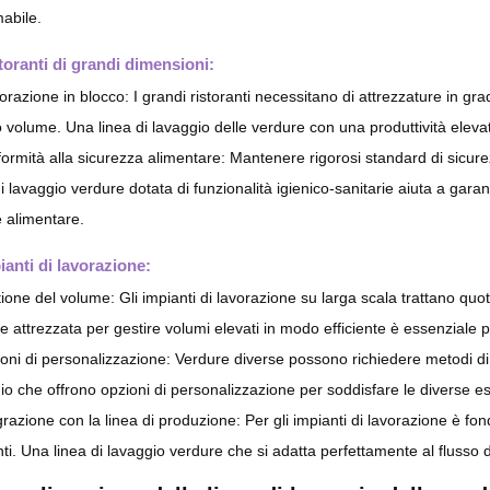
mabile.
toranti di grandi dimensioni:
orazione in blocco: I grandi ristoranti necessitano di attrezzature in gr
o volume. Una linea di lavaggio delle verdure con una produttività elevat
ormità alla sicurezza alimentare: Mantenere rigorosi standard di sicure
di lavaggio verdure dotata di funzionalità igienico-sanitarie aiuta a garanti
e alimentare.
ianti di lavorazione:
ione del volume: Gli impianti di lavorazione su larga scala trattano qu
e attrezzata per gestire volumi elevati in modo efficiente è essenziale pe
oni di personalizzazione: Verdure diverse possono richiedere metodi di pul
io che offrono opzioni di personalizzazione per soddisfare le diverse e
grazione con la linea di produzione: Per gli impianti di lavorazione è fo
nti. Una linea di lavaggio verdure che si adatta perfettamente al flusso di