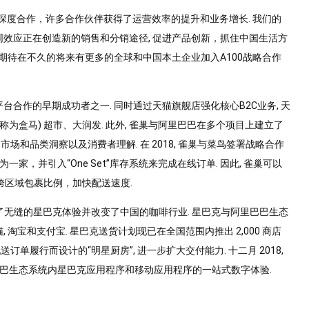
深度合作，许多合作伙伴获得了运营效率的提升和业务增长. 我们的
效应正在创造新的销售和分销途径, 促进产品创新，抓住中国生活方
们期待在不久的将来有更多的全球和中国本土企业加入A100战略合作
.
台合作的早期成功者之一. 同时通过天猫旗舰店强化核心B2C业务, 天
前称为盒马) 超市、大润发. 此外, 雀巢与阿里巴巴在多个项目上建立了
和品类洞察以及消费者理解. 在 2018, 雀巢与菜鸟签署战略合作
家，并引入“One Set”库存系统来完成在线订单. 因此, 雀巢可以
跨区域包裹比例，加快配送速度.
实现了无缝的星巴克体验并改变了中国的咖啡行业. 星巴克与阿里巴巴生态
 淘宝和支付宝. 星巴克送货计划现已在全国范围内推出 2,000 商店
单履行而设计的“明星厨房”, 进一步扩大交付能力. 十二月 2018,
巴巴生态系统内星巴克应用程序和移动应用程序的一站式数字体验.