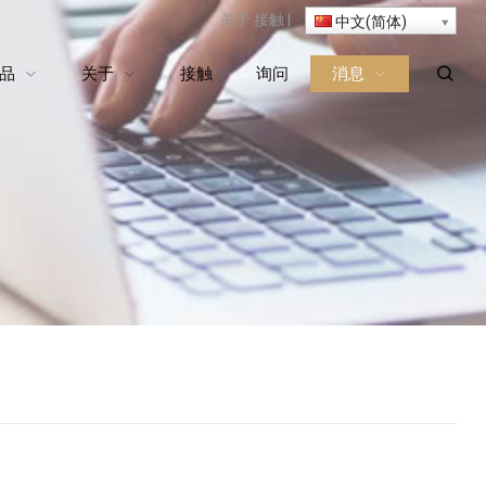
关于
接触
|
中文(简体)
品
关于
接触
询问
消息