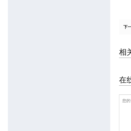
下
相
在