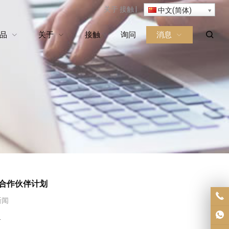
关于
接触
|
中文(简体)
品
关于
接触
询问
消息
略合作伙伴计划
新闻
.